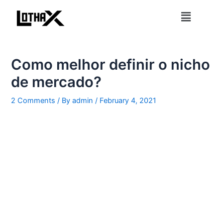
Skip
Post
Menu
to
navigation
content
Como melhor definir o nicho
de mercado?
2 Comments
/ By
admin
/
February 4, 2021